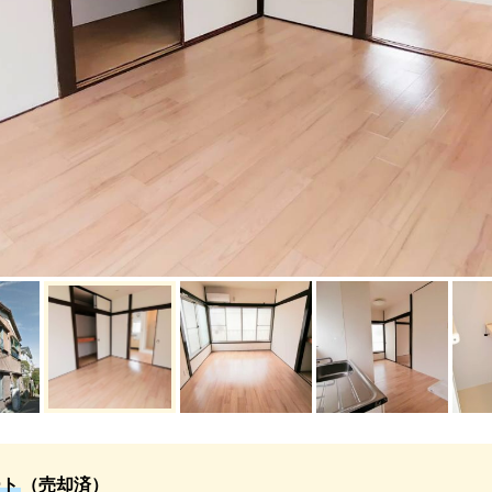
ート
（売却済）